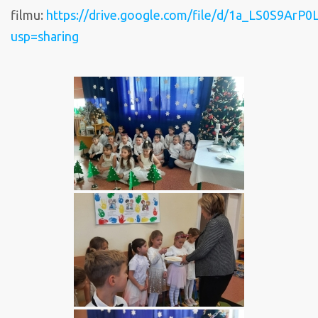
filmu:
https://drive.google.com/file/d/1a_LS0S9A
usp=sharing