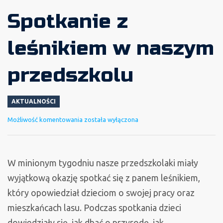
Spotkanie z
leśnikiem w naszym
przedszkolu
AKTUALNOŚCI
Spotkanie
Możliwość komentowania
została wyłączona
z
leśnikiem
w
W minionym tygodniu nasze przedszkolaki miały
naszym
wyjątkową okazję spotkać się z panem leśnikiem,
przedszkolu
który opowiedział dzieciom o swojej pracy oraz
mieszkańcach lasu. Podczas spotkania dzieci
dowiedziały się, jak dbać o przyrodę, jak