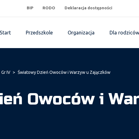
BIP
RODO
Deklaracja dostępności
Start
Przedszkole
Organizacja
Dla rodzicó
 Gr IV
>
Światowy Dzień Owoców i Warzyw u Zajączków
ień Owoców i Wa