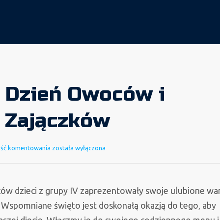
 Dzień Owoców i
 Zajączków
Światowy
ość komentowania
została wyłączona
Dzień
Owoców
i
ów dzieci z grupy IV zaprezentowały swoje ulubione w
Warzyw
. Wspomniane święto jest doskonałą okazją do tego, aby
u