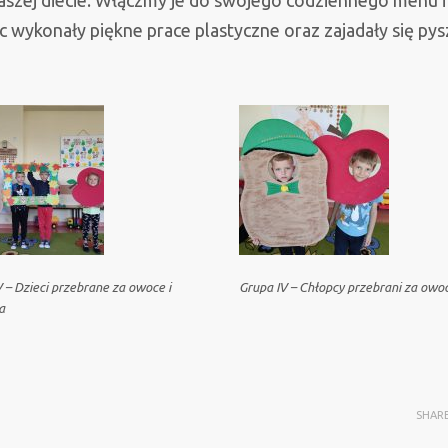
szej diecie. Włączmy je do swojego codziennego menu i
Zajączków
c wykonały piękne prace plastyczne oraz zajadały się py
 – Dzieci przebrane za owoce i
Grupa IV – Chłopcy przebrani za owo
a
SHAR