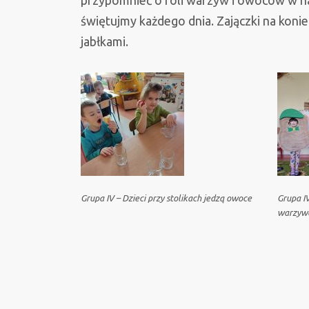
przypomnieć o roli warzyw i owoców w na
świętujmy każdego dnia. Zajączki na konie
jabłkami.
Grupa IV – Dzieci przy stolikach jedzą owoce
Grupa IV
warzyw