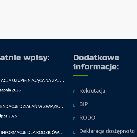
atnie wpisy:
Dodatkowe
informacje:
REKRUTACJA UZUPEŁNIAJĄCA NA ZAJĘCIA PROWADZONE PRZEZ PAŁAC MŁODZIEŻY W ROKU SZKOLNYM 2026/2027
Rekrutacja
ierpnia 2026
BIP
REKOMENDACJE DZIAŁAŃ W ZWIĄZKU Z FALAMI UPAŁÓW
lipca 2026
RODO
Deklaracja dostępności
WAŻNE INFORMACJE DLA RODZICÓW DZIECI NOWO PRZYJĘTYCH GR. I