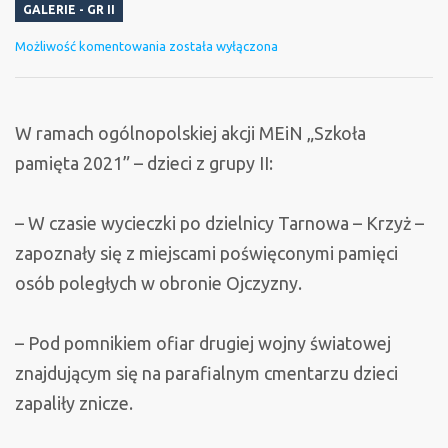
GALERIE - GR II
„Szkoła
Możliwość komentowania
została wyłączona
Pamięta”
2021
W ramach ogólnopolskiej akcji MEiN „Szkoła
pamięta 2021” – dzieci z grupy II:
– W czasie wycieczki po dzielnicy Tarnowa – Krzyż –
zapoznały się z miejscami poświęconymi pamięci
osób poległych w obronie Ojczyzny.
– Pod pomnikiem ofiar drugiej wojny światowej
znajdującym się na parafialnym cmentarzu dzieci
zapaliły znicze.