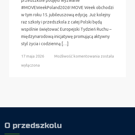
przedszkole podjęło wyzwanie
#MOVEWeekPoland2026! MOVE Week obchodzi
w tym roku 15. jubileuszową edycję. Już kolejny
raz szkoły i przedszkola z całej Polski będą
wspólnie świętować Europejski Tydzień Ruchu –
międzynarodową inicjatywę promującą aktywny
styl życia i codzienną […]
Międzynarodowe
17 maja 2026
Możliwość komentowania
została
Święto
wyłączona
Ruchu
–
MOVE
Week
O przedszkolu