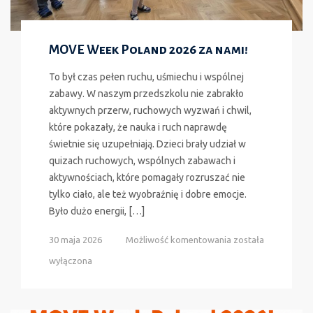
MOVE Week Poland 2026 za nami!
To był czas pełen ruchu, uśmiechu i wspólnej
zabawy. W naszym przedszkolu nie zabrakło
aktywnych przerw, ruchowych wyzwań i chwil,
które pokazały, że nauka i ruch naprawdę
świetnie się uzupełniają. Dzieci brały udział w
quizach ruchowych, wspólnych zabawach i
aktywnościach, które pomagały rozruszać nie
tylko ciało, ale też wyobraźnię i dobre emocje.
Było dużo energii, […]
MOVE
30 maja 2026
Możliwość komentowania
została
Week
wyłączona
Poland
2026