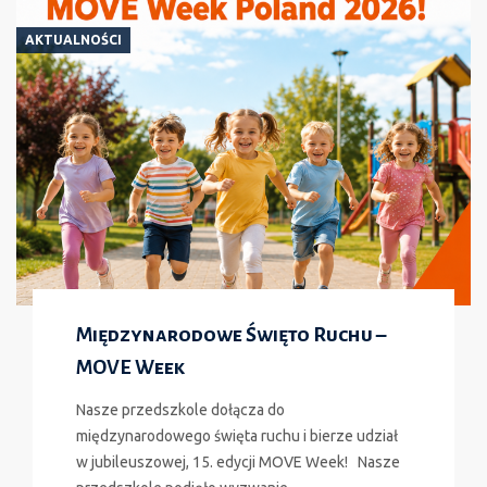
za
nami!
AKTUALNOŚCI
Międzynarodowe Święto Ruchu –
MOVE Week
Nasze przedszkole dołącza do
międzynarodowego święta ruchu i bierze udział
w jubileuszowej, 15. edycji MOVE Week! Nasze