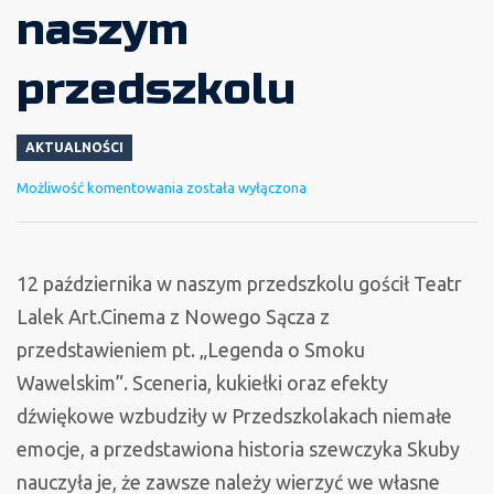
naszym
przedszkolu
AKTUALNOŚCI
Teatr
Możliwość komentowania
została wyłączona
Lalek
w
naszym
12 października w naszym przedszkolu gościł Teatr
przedszkolu
Lalek Art.Cinema z Nowego Sącza z
przedstawieniem pt. „Legenda o Smoku
Wawelskim”. Sceneria, kukiełki oraz efekty
dźwiękowe wzbudziły w Przedszkolakach niemałe
emocje, a przedstawiona historia szewczyka Skuby
nauczyła je, że zawsze należy wierzyć we własne