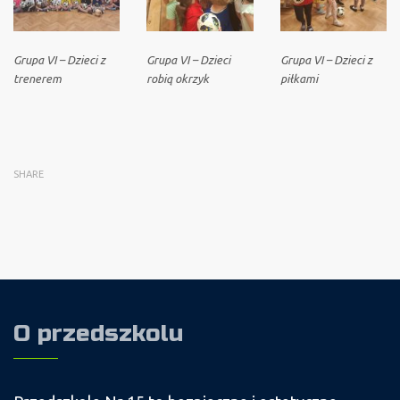
Grupa VI – Dzieci z
Grupa VI – Dzieci
Grupa VI – Dzieci z
trenerem
robią okrzyk
piłkami
SHARE
O przedszkolu