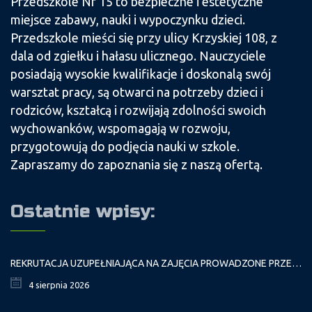
Przedszkole Nr 15 to bezpieczne i estetyczne
miejsce zabawy, nauki i wypoczynku dzieci.
Przedszkole mieści się przy ulicy Krzyskiej 108, z
dala od zgiełku i hałasu ulicznego. Nauczyciele
posiadają wysokie kwalifikacje i doskonalą swój
warsztat pracy, są otwarci na potrzeby dzieci i
rodziców, kształcą i rozwijają zdolności swoich
wychowanków, wspomagają w rozwoju,
przygotowują do podjęcia nauki w szkole.
Zapraszamy do zapoznania się z naszą ofertą.
Ostatnie wpisy:
REKRUTACJA UZUPEŁNIAJĄCA NA ZAJĘCIA PROWADZONE PRZEZ PAŁAC MŁODZIEŻY W ROKU SZKOLNYM 2026/2027
4 sierpnia 2026