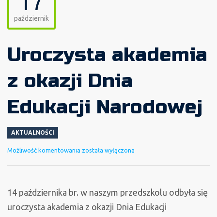
17
październik
Uroczysta akademia
z okazji Dnia
Edukacji Narodowej
AKTUALNOŚCI
Uroczysta
Możliwość komentowania
została wyłączona
akademia
z
okazji
14 października br. w naszym przedszkolu odbyła się
Dnia
uroczysta akademia z okazji Dnia Edukacji