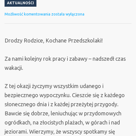
AKTUALNOŚCI
Wakacyjny
Możliwość komentowania
została wyłączona
przyszedł
czas…
Drodzy Rodzice, Kochane Przedszkolaki!
Za nami kolejny rok pracy i zabawy – nadszedł czas
wakacji.
Z tej okazji życzymy wszystkim udanego i
bezpiecznego wypoczynku. Cieszcie się z każdego
słonecznego dnia i z każdej przeżytej przygody.
Bawcie się dobrze, leniuchując w przydomowych
ogródkach, na złocistych plażach, w górach i nad
jeziorami. Wierzymy, że wszyscy spotkamy się