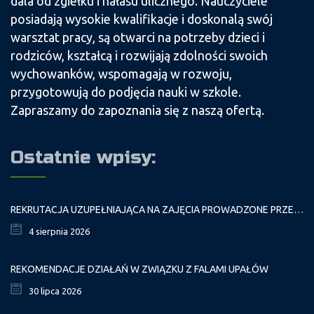
dala od zgiełku i hałasu ulicznego. Nauczyciele
posiadają wysokie kwalifikacje i doskonalą swój
warsztat pracy, są otwarci na potrzeby dzieci i
rodziców, kształcą i rozwijają zdolności swoich
wychowanków, wspomagają w rozwoju,
przygotowują do podjęcia nauki w szkole.
Zapraszamy do zapoznania się z naszą ofertą.
Ostatnie wpisy:
REKRUTACJA UZUPEŁNIAJĄCA NA ZAJĘCIA PROWADZONE PRZEZ PAŁAC MŁODZIEŻY W ROKU SZKOLNYM 2026/2027
4 sierpnia 2026
REKOMENDACJE DZIAŁAŃ W ZWIĄZKU Z FALAMI UPAŁÓW
30 lipca 2026