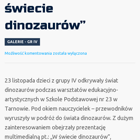
świecie
dinozaurów”
GALERIE - GR IV
Warsztaty
Możliwość komentowania
została wyłączona
„W
świecie
dinozaurów”
23 listopada dzieci z grupy IV odkrywały świat
dinozaurów podczas warsztatów edukacyjno-
artystycznych w Szkole Podstawowej nr 23 w
Tarnowie. Pod okiem nauczycielek – przewodników
wyruszyły w podróż do świata dinozaurów. Z dużym
zainteresowaniem obejrzały prezentację
multimedialną pt.: „W świecie dinozaurów”,