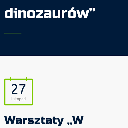
dinozaurów”
27
listopad
Warsztaty „W