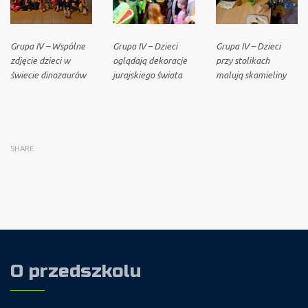
Grupa IV – Wspólne
Grupa IV – Dzieci
Grupa IV – Dzieci
zdjęcie dzieci w
oglądają dekoracje
przy stolikach
świecie dinozaurów
jurajskiego świata
malują skamieliny
SHARE
O przedszkolu