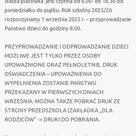
Nasza placówka jest czynna od 6.00- do 16.30 od
dzieci
poniedziałku do piątku. Rok szkolny 2025/26
nowo
rozpoczynamy 1 września 2025 r. – przyprowadzacie
przyjętych
Państwo dzieci do godziny 8.00.
gr.
I
PRZYPROWADZANIE I ODPROWADZANIE DZIECI
MOŻLIWE JEST TYLKO PRZEZ OSOBY
UPOWAŻNIONE ORAZ PEŁNOLETNIE. DRUK
OŚWIADCZENIA – UPOWAŻNIENIA DO
WYPEŁNIENIA ZOSTANIE PAŃSTWU
PRZEKAZANY W PIERWSZYCH DNIACH
WRZEŚNIA. MOŻNA TAKŻE POBRAĆ DRUK ZE
STRONY PRZEDSZKOLA (ZAKŁADKA „DLA
RODZICÓW” -> DRUKI DO POBRANIA.