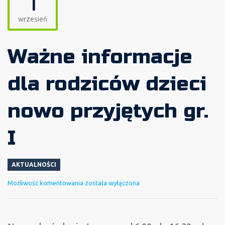
1
wrzesień
Ważne informacje
dla rodziców dzieci
nowo przyjętych gr.
I
AKTUALNOŚCI
Ważne
Możliwość komentowania
została wyłączona
informacje
dla
rodziców