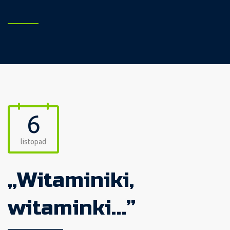
6
listopad
„Witaminiki,
witaminki…”