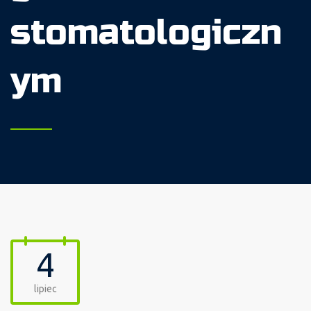
stomatologiczn
ym
4
lipiec