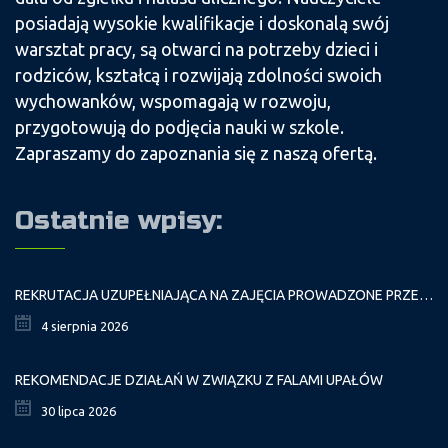
posiadają wysokie kwalifikacje i doskonalą swój
warsztat pracy, są otwarci na potrzeby dzieci i
rodziców, kształcą i rozwijają zdolności swoich
wychowanków, wspomagają w rozwoju,
przygotowują do podjęcia nauki w szkole.
Zapraszamy do zapoznania się z naszą ofertą.
Ostatnie wpisy:
REKRUTACJA UZUPEŁNIAJĄCA NA ZAJĘCIA PROWADZONE PRZEZ PAŁAC MŁODZIEŻY W ROKU SZKOLNYM 2026/2027
4 sierpnia 2026
REKOMENDACJE DZIAŁAŃ W ZWIĄZKU Z FALAMI UPAŁÓW
30 lipca 2026