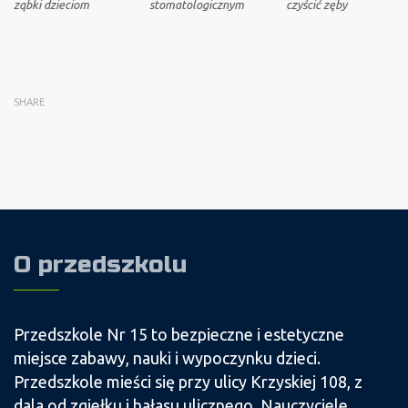
ząbki dzieciom
stomatologicznym
czyścić zęby
SHARE
O przedszkolu
Przedszkole Nr 15 to bezpieczne i estetyczne
miejsce zabawy, nauki i wypoczynku dzieci.
Przedszkole mieści się przy ulicy Krzyskiej 108, z
dala od zgiełku i hałasu ulicznego. Nauczyciele