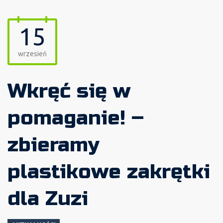
15
wrzesień
Wkręć się w
pomaganie! –
zbieramy
plastikowe zakrętki
dla Zuzi