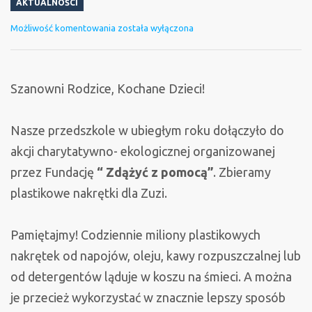
AKTUALNOŚCI
Wkręć
Możliwość komentowania
została wyłączona
się
w
pomaganie!
Szanowni Rodzice, Kochane Dzieci!
–
zbieramy
Nasze przedszkole w ubiegłym roku dołączyło do
plastikowe
akcji charytatywno- ekologicznej organizowanej
zakrętki
przez Fundację
“ Zdążyć z pomocą”
. Zbieramy
dla
plastikowe nakrętki dla Zuzi.
Zuzi
Pamiętajmy! Codziennie miliony plastikowych
nakrętek od napojów, oleju, kawy rozpuszczalnej lub
od detergentów ląduje w koszu na śmieci. A można
je przecież wykorzystać w znacznie lepszy sposób