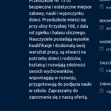
Przedszkole Nr 15 to
bezpieczne i estetyczne miejsce
4 s
zabawy, nauki i wypoczynku
dzieci. Przedszkole mieści się
przy ulicy Krzyskiej 108, z dala
30 
od zgiełku i hałasu ulicznego.
Nauczyciele posiadają wysokie
kwalifikacje i doskonalą swój
27 
warsztat pracy, są otwarci na
potrzeby dzieci i rodziców,
ZALEC
kształcą i rozwijają zdolności
swoich wychowanków,
2 l
wspomagają w rozwoju,
przygotowują do podjęcia nauki
ZABAW
w szkole. Zapraszamy do
1 l
zapoznania się z naszą ofertą.