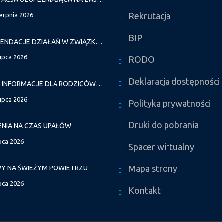
Rekrutacja
ierpnia 2026
BIP
REKOMENDACJE DZIAŁAŃ W ZWIĄZKU Z FALAMI UPAŁÓW
lipca 2026
RODO
Deklaracja dostępności
WAŻNE INFORMACJE DLA RODZICÓW DZIECI NOWO PRZYJĘTYCH GR. I
lipca 2026
Polityka prywatności
Druki do pobrania
ENIA NA CZAS UPAŁÓW
ipca 2026
Spacer wirtualny
Mapa strony
Y NA ŚWIEŻYM POWIETRZU
ipca 2026
Kontakt