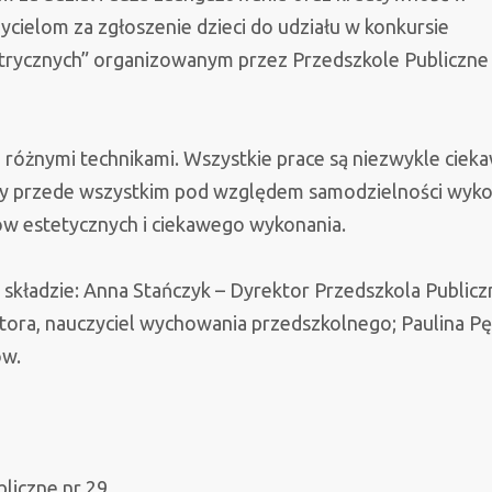
rodzina
ycielom za zgłoszenie dzieci do udziału w konkursie
z
trycznych” organizowanym przez Przedszkole Publiczne 
figur
geometrycznych”
różnymi technikami. Wszystkie prace są niezwykle cieka
yły przede wszystkim pod względem samodzielności wyk
rów estetycznych i ciekawego wykonania.
 składzie: Anna Stańczyk – Dyrektor Przedszkola Public
tora, nauczyciel wychowania przedszkolnego; Paulina Pę
ów.
bliczne nr 29