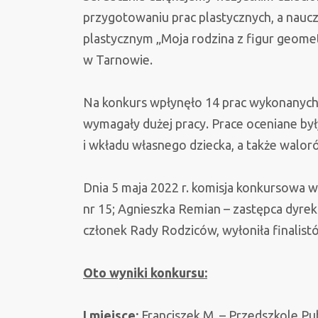
przygotowaniu prac plastycznych, a naucz
plastycznym „Moja rodzina z figur geome
w Tarnowie.
Na konkurs wpłynęło 14 prac wykonanych 
wymagały dużej pracy. Prace oceniane b
i wkładu własnego dziecka, a także walo
Dnia 5 maja 2022 r. komisja konkursowa w
nr 15; Agnieszka Remian – zastępca dyrek
członek Rady Rodziców, wyłoniła finalist
Oto wyniki konkursu:
I miejsce:
Franciszek M. – Przedszkole Pu