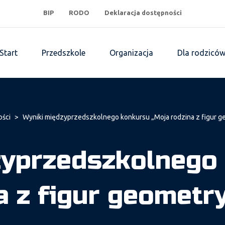
BIP
RODO
Deklaracja dostępności
Start
Przedszkole
Organizacja
Dla rodzicó
ości
>
Wyniki międzyprzedszkolnego konkursu „Moja rodzina z figur 
zyprzedszkolnego
a z figur geometr