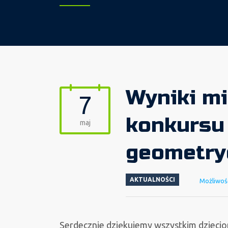
Wyniki m
7
konkursu 
maj
geometry
AKTUALNOŚCI
Możliwoś
Serdecznie dziękujemy wszystkim dziecio