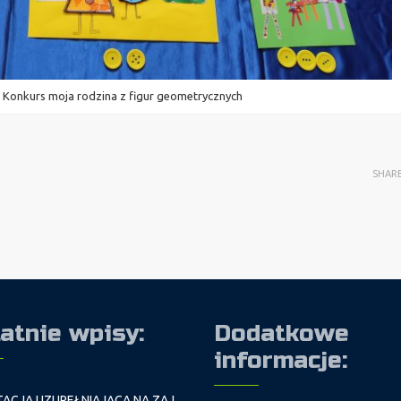
– Konkurs moja rodzina z figur geometrycznych
SHAR
atnie wpisy:
Dodatkowe
informacje:
REKRUTACJA UZUPEŁNIAJĄCA NA ZAJĘCIA PROWADZONE PRZEZ PAŁAC MŁODZIEŻY W ROKU SZKOLNYM 2026/2027