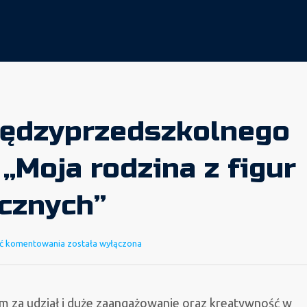
iędzyprzedszkolnego
„Moja rodzina z figur
cznych”
Wyniki
ć komentowania
została wyłączona
międzyprzedszkolnego
konkursu
„Moja
m za udział i duże zaangażowanie oraz kreatywność w