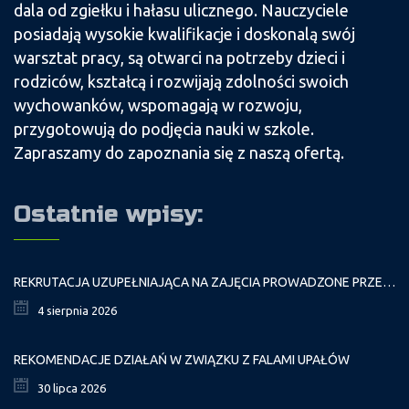
dala od zgiełku i hałasu ulicznego. Nauczyciele
posiadają wysokie kwalifikacje i doskonalą swój
warsztat pracy, są otwarci na potrzeby dzieci i
rodziców, kształcą i rozwijają zdolności swoich
wychowanków, wspomagają w rozwoju,
przygotowują do podjęcia nauki w szkole.
Zapraszamy do zapoznania się z naszą ofertą.
Ostatnie wpisy:
REKRUTACJA UZUPEŁNIAJĄCA NA ZAJĘCIA PROWADZONE PRZEZ PAŁAC MŁODZIEŻY W ROKU SZKOLNYM 2026/2027
4 sierpnia 2026
REKOMENDACJE DZIAŁAŃ W ZWIĄZKU Z FALAMI UPAŁÓW
30 lipca 2026