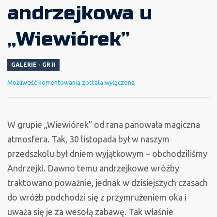
andrzejkowa u
„Wiewiórek”
GALERIE - GR II
Zabawa
Możliwość komentowania
została wyłączona
andrzejkowa
u
„Wiewiórek”
W grupie „Wiewiórek” od rana panowała magiczna
atmosfera. Tak, 30 listopada był
w naszym
przedszkolu był dniem wyjątkowym – obchodziliśmy
Andrzejki.
Dawno temu andrzejkowe wróżby
traktowano poważnie, jednak w dzisiejszych czasach
do wróżb podchodzi się z przymrużeniem oka i
uważa się je za wesołą zabawę. Tak właśnie