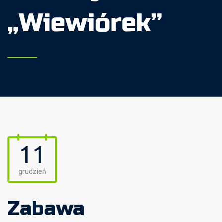
„Wiewiórek”
11
grudzień
Zabawa