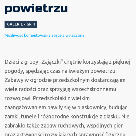
powietrzu
GALERIE - GR II
Zabawy
Możliwość komentowania
została wyłączona
na
świeżym
powietrzu
Dzieci z grupy „Zajączki” chętnie korzystają z pięknej
pogody, spędzając czas na świeżym powietrzu.
Zabawy w ogrodzie przedszkolnym dostarczają im
wiele radości oraz sprzyjają wszechstronnemu
rozwojowi. Przedszkolaki z wielkim
zaangażowaniem bawiły się w piaskownicy, budując
zamki, tunele i różnorodne konstrukcje z piasku. Nie
zabrakło także zabaw ruchowych, wspólnych gier
oraz aktywności rozwijających sprawność fizyczną,