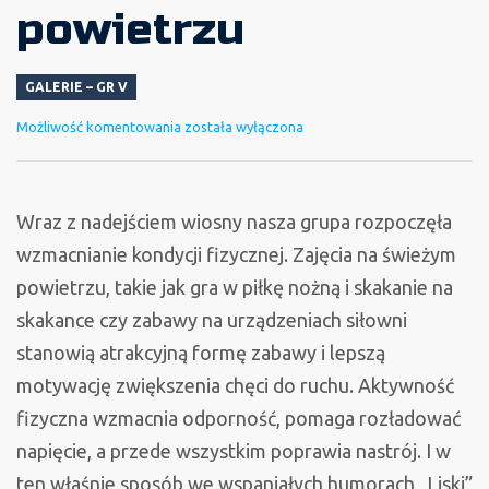
powietrzu
GALERIE – GR V
Zajęcia
Możliwość komentowania
została wyłączona
na
świeżym
powietrzu
Wraz z nadejściem wiosny nasza grupa rozpoczęła
wzmacnianie kondycji fizycznej. Zajęcia na świeżym
powietrzu, takie jak gra w piłkę nożną i skakanie na
skakance czy zabawy na urządzeniach siłowni
stanowią atrakcyjną formę zabawy i lepszą
motywację zwiększenia chęci do ruchu. Aktywność
fizyczna wzmacnia odporność, pomaga rozładować
napięcie, a przede wszystkim poprawia nastrój. I w
ten właśnie sposób we wspaniałych humorach „Liski”