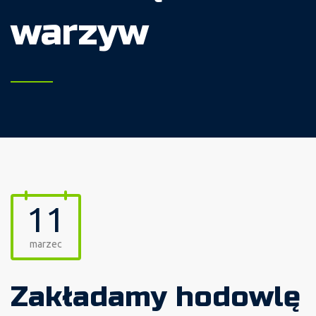
warzyw
11
marzec
Zakładamy hodowlę