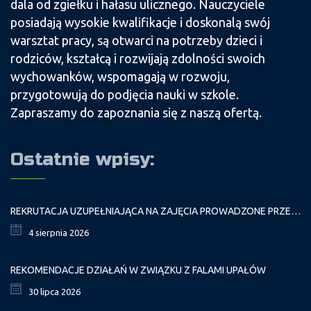
dala od zgiełku i hałasu ulicznego. Nauczyciele
posiadają wysokie kwalifikacje i doskonalą swój
warsztat pracy, są otwarci na potrzeby dzieci i
rodziców, kształcą i rozwijają zdolności swoich
wychowanków, wspomagają w rozwoju,
przygotowują do podjęcia nauki w szkole.
Zapraszamy do zapoznania się z naszą ofertą.
Ostatnie wpisy:
REKRUTACJA UZUPEŁNIAJĄCA NA ZAJĘCIA PROWADZONE PRZEZ PAŁAC MŁODZIEŻY W ROKU SZKOLNYM 2026/2027
4 sierpnia 2026
REKOMENDACJE DZIAŁAŃ W ZWIĄZKU Z FALAMI UPAŁÓW
30 lipca 2026