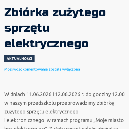
Zbiórka zużytego
sprzętu
elektrycznego
AKTUALNOŚCI
Zbiórka
Możliwość komentowania
została wyłączona
zużytego
sprzętu
elektrycznego
W dniach 11.06.2026 i 12.06.2026 r. do godziny 12.00
w naszym przedszkolu przeprowadzimy zbiórkę
zużytego sprzętu elektrycznego
i elektronicznego w ramach programu „Moje miasto
bez elektrośmieci”. Zużyty sprzęt należy złożyć za