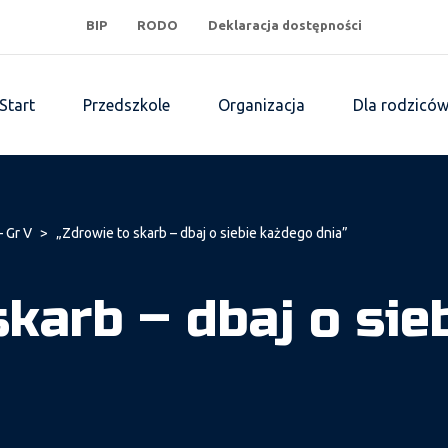
BIP
RODO
Deklaracja dostępności
Start
Przedszkole
Organizacja
Dla rodzicó
– Gr V
>
„Zdrowie to skarb – dbaj o siebie każdego dnia”
skarb – dbaj o sie