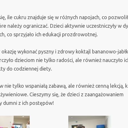
siebie
każdego
ię, ile cukru znajduje się w różnych napojach, co pozwoli
dnia”
óre należy ograniczać. Dzieci aktywnie uczestniczyły w dy
 co sprzyjało ich edukacji prozdrowotnej.
y okazję wykonać pyszny i zdrowy koktajl bananowo-jabł
yło dzieciom nie tylko radości, ale również nauczyło ich
 do codziennej diety.
 nie tylko wspaniałą zabawą, ale również cenną lekcją, 
 żywieniowe. Cieszymy się, że dzieci z zaangażowaniem
y dumni z ich postępów!