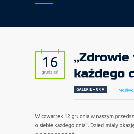
„Zdrowie 
16
każdego d
grudzień
GALERIE – GR V
Możliwo
W czwartek 12 grudnia w naszym przedszk
o siebie każdego dnia”. Dzieci miały okazj