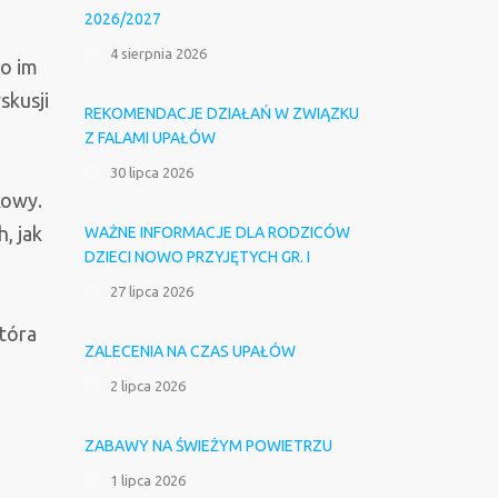
2026/2027
4 sierpnia 2026
ło im
skusji
REKOMENDACJE DZIAŁAŃ W ZWIĄZKU
Z FALAMI UPAŁÓW
30 lipca 2026
kowy.
, jak
WAŻNE INFORMACJE DLA RODZICÓW
DZIECI NOWO PRZYJĘTYCH GR. I
27 lipca 2026
która
ZALECENIA NA CZAS UPAŁÓW
2 lipca 2026
ZABAWY NA ŚWIEŻYM POWIETRZU
1 lipca 2026