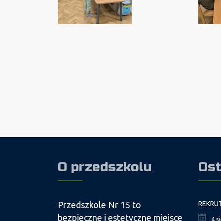
O przedszkolu
Ost
Przedszkole Nr 15 to
bezpieczne i estetyczne miejsce
4 s