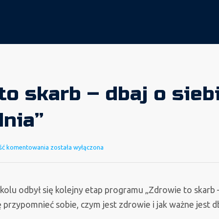
to skarb – dbaj o sieb
nia”
„Zdrowie
ść komentowania
została wyłączona
to
skarb
–
olu odbył się kolejny etap programu „Zdrowie to skarb 
dbaj
ę przypomnieć sobie, czym jest zdrowie i jak ważne jest d
o