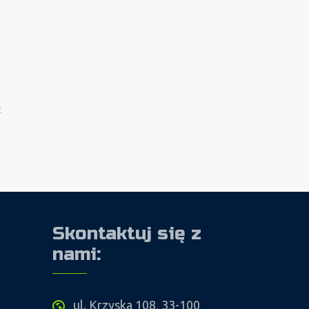
E
Skontaktuj się z
nami:
ul. Krzyska 108, 33-100