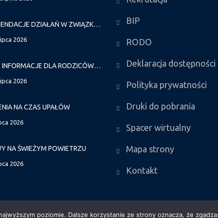
BIP
REKOMENDACJE DZIAŁAŃ W ZWIĄZKU Z FALAMI UPAŁÓW
lipca 2026
RODO
Deklaracja dostępności
WAŻNE INFORMACJE DLA RODZICÓW DZIECI NOWO PRZYJĘTYCH GR. I
lipca 2026
Polityka prywatności
Druki do pobrania
ENIA NA CZAS UPAŁÓW
ipca 2026
Spacer wirtualny
Mapa strony
Y NA ŚWIEŻYM POWIETRZU
ipca 2026
Kontakt
 najwyższym poziomie. Dalsze korzystanie ze strony oznacza, że zgadzas