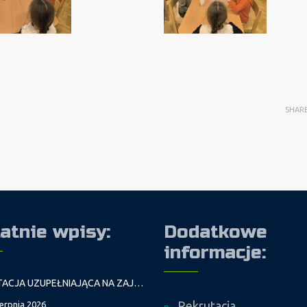
SHAR
atnie wpisy:
Dodatkowe
informacje:
REKRUTACJA UZUPEŁNIAJĄCA NA ZAJĘCIA PROWADZONE PRZEZ PAŁAC MŁODZIEŻY W ROKU SZKOLNYM 2026/2027
Rekrutacja
ierpnia 2026