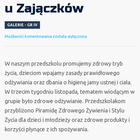
u Zajączków
GALERIE - GR IV
Zdrowo
Możliwość komentowania
została wyłączona
i
kolorowo
u
W naszym przedszkolu promujemy zdrowy tryb
Zajączków
życia, dzieciom wpajamy zasady prawidłowego
odżywiania oraz dbania o higienę jamy ustnej i ciała.
W trzecim tygodniu listopada, tematem wiodącym w
grupie było zdrowe odżywianie. Przedszkolakom
przybliżono Piramidę Zdrowego Żywienia i Stylu
Życia dla dzieci i młodzieży oraz zdrowe produkty i
korzyści płynące z ich spożywania.