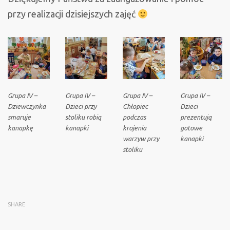
przy realizacji dzisiejszych zajęć
Grupa IV –
Grupa IV –
Grupa IV –
Grupa IV –
Dziewczynka
Dzieci przy
Chłopiec
Dzieci
smaruje
stoliku robią
podczas
prezentują
kanapkę
kanapki
krojenia
gotowe
warzyw przy
kanapki
stoliku
SHARE