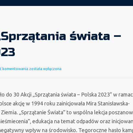
„Sprzątania świata –
023
30
ć komentowania
została wyłączona
Akcja
„Sprzątania
świata
ło do 30 Akcji „Sprzątania świata – Polska 2023” w rama
–
lsce akcję w 1994 roku zainicjowała Mira Stanisławska-
Polska
 Ziemia. „Sprzątanie Świata” to wspólna lekcja poszanow
2023
nieśmiecenia”, edukacja na temat odpadów oraz inicjowan
sz negatywny wpływ na środowisko. Tegoroczne hasło kam