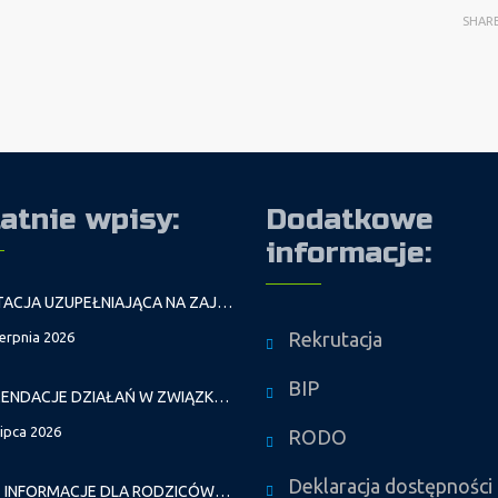
SHAR
atnie wpisy:
Dodatkowe
informacje:
REKRUTACJA UZUPEŁNIAJĄCA NA ZAJĘCIA PROWADZONE PRZEZ PAŁAC MŁODZIEŻY W ROKU SZKOLNYM 2026/2027
Rekrutacja
ierpnia 2026
BIP
REKOMENDACJE DZIAŁAŃ W ZWIĄZKU Z FALAMI UPAŁÓW
lipca 2026
RODO
Deklaracja dostępności
WAŻNE INFORMACJE DLA RODZICÓW DZIECI NOWO PRZYJĘTYCH GR. I