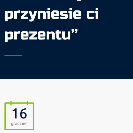
przyniesie ci
prezentu”
16
grudzień