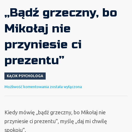
„Bądź grzeczny, bo
Mikołaj nie
przyniesie ci
prezentu”
KĄCIK PSYCHOLOGA
„Bądź
Możliwość komentowania
została wyłączona
grzeczny,
bo
Mikołaj
Kiedy mówię „bądź grzeczny, bo Mikołaj nie
nie
przyniesie ci prezentu”, myślę „daj mi chwilę
przyniesie
spokoju”.