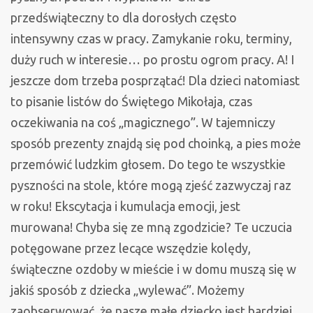
przedświąteczny to dla dorosłych często
intensywny czas w pracy. Zamykanie roku, terminy,
duży ruch w interesie… po prostu ogrom pracy. A! I
jeszcze dom trzeba posprzątać! Dla dzieci natomiast
to pisanie listów do Świętego Mikołaja, czas
oczekiwania na coś „magicznego”. W tajemniczy
sposób prezenty znajdą się pod choinką, a pies może
przemówić ludzkim głosem. Do tego te wszystkie
pyszności na stole, które mogą zjeść zazwyczaj raz
w roku! Ekscytacja i kumulacja emocji, jest
murowana! Chyba się ze mną zgodzicie? Te uczucia
potęgowane przez lecące wszędzie kolędy,
świąteczne ozdoby w mieście i w domu muszą się w
jakiś sposób z dziecka „wylewać”. Możemy
zaobserwować, że nasze małe dziecko jest bardziej