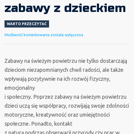
zabawy z dzieckiem
WARTO PRZECZYTAĆ
Pomysły
Możliwość komentowania
została wyłączona
na
letnie
zabawy
Zabawy na świeżym powietrzu
nie tylko dostarczają
z
dzieciom niezapomnianych chwil radości, ale także
dzieckiem
wpływają pozytywnie na ich rozwój fizyczny,
emocjonalny
i społeczny. Poprzez zabawy na świeżym powietrzu
dzieci uczą się współpracy, rozwijają swoje zdolności
motoryczne, kreatywność oraz umiejętności
społeczne. Ponadto, kontakt
z naturą podczas obserwacji przyrody czy prac w