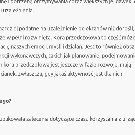
nę i potrzebą otrzymywania coraz większych jej dawek, 
 uzależnienia.
ardziej podatne na uzależnienie od ekranów niż dorośli, 
zcze w pełni rozwinięta. Kora przedczołowa to część mózg
cję naszych emocji, myśli i działań. Jest to również obsz
kcji wykonawczych, takich jak planowanie, podejmowani
ych kora przedczołowa jest jeszcze w fazie rozwoju, mają
anek, zwłaszcza, gdy jakaś aktywność jest dla nich
zego?
likowała zalecenia dotyczące czasu korzystania z urzą