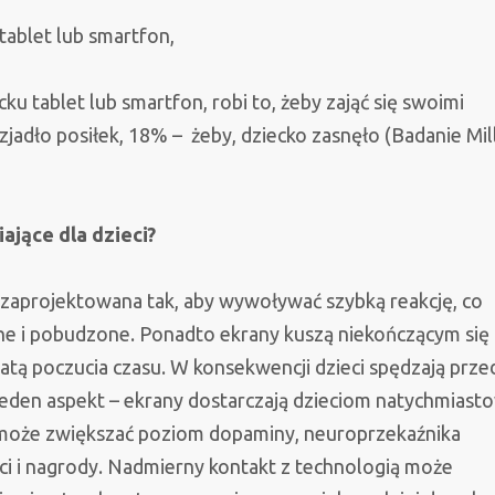
tablet lub smartfon,
ku tablet lub smartfon, robi to, żeby zająć się swoimi
zjadło posiłek, 18% – żeby, dziecko zasnęło (Badanie Mi
ające dla dzieci?
st zaprojektowana tak, aby wywoływać szybką reakcję, co
ane i pobudzone. Ponadto ekrany kuszą niekończącym się
tą poczucia czasu. W konsekwencji dzieci spędzają prze
jeden aspekt – ekrany dostarczają dzieciom natychmiast
olei może zwiększać poziom dopaminy, neuroprzekaźnika
i i nagrody. Nadmierny kontakt z technologią może