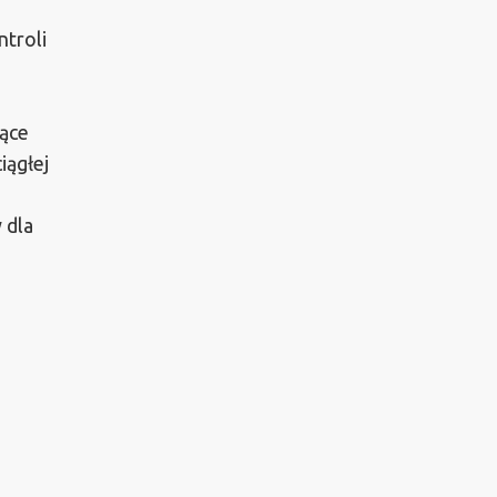
ntroli
jące
iągłej
 dla