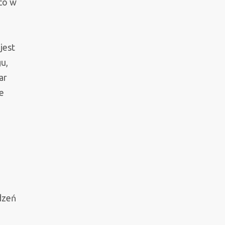
co w
jest
u,
ar
e
dzeń