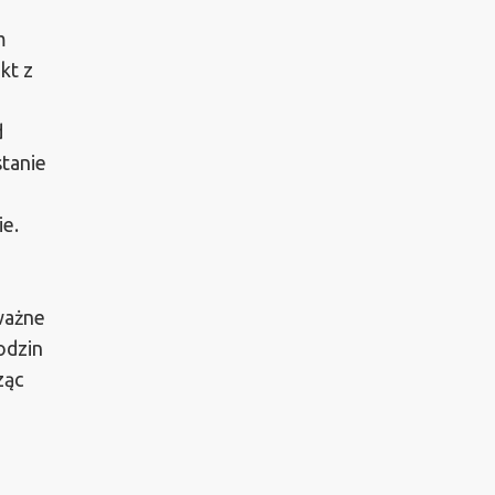
m
kt z
d
stanie
ie.
 ważne
odzin
ząc