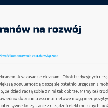
ranów na rozwój
Wpływ
liwość komentowania
została wyłączona
ekranów
na
rozwój
 ekranem. A w zasadzie ekranami. Obok tradycyjnych urzą
dziecka
większą popularnością cieszą się ostatnio urządzenia mob
o, że dzieci radzą sobie z nimi tak dobrze. Mamy też tro
odpowiednio dobrane treści internetowe mogą mieć pozyt
i intensywne korzystanie z urządzeń elektronicznych mo