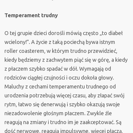
Temperament trudny
O tej grupie dzieci dorośli mówią często „to diabeł
wcielony!”. A życie z taką pociechą bywa istnym
roller coasterem, w którym trudno przewidzieć,
kiedy będziemy z zachwytem piąć się w górę, a kiedy
z płaczem szybko spadać w dół. Wymagają od
rodziców ciągłej czujności i oczu dokoła głowy.
Maluchy z cechami temperamentu trudnego od
urodzenia potrzebują więcej czasu, aby złapać swój
rytm, łatwo się denerwują i szybko okazują swoje
niezadowolenie głośnym płaczem. Zwykle źle
reagują na zmiany i trudno im je zaakceptować. Są
dość nerwowe, reagują impulsywne, więcej płaczą,