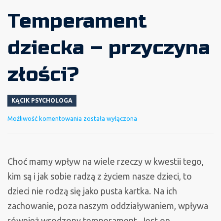
Temperament
dziecka – przyczyna
złości?
KĄCIK PSYCHOLOGA
Temperament
Możliwość komentowania
została wyłączona
dziecka
–
przyczyna
Choć mamy wpływ na wiele rzeczy w kwestii tego,
złości?
kim są i jak sobie radzą z życiem nasze dzieci, to
dzieci nie rodzą się jako pusta kartka. Na ich
zachowanie, poza naszym oddziaływaniem, wpływa
również wrodzony temperament. Jest on