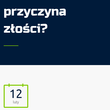
przyczyna
złości?
12
luty